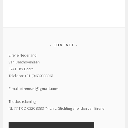
CONTACT
Eirene Nederland
Van Beethovenlaan
3741 HW Baarn
Telefoon: +31 (0)630383961
E-mail:
eirene.nl@gmail.com
Triodos-rekening:
NL 77 TRIO 0320 8383 74 t.n.v. Stichting vrienden van Eirene